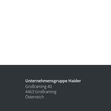
Unternehmensgruppe Haider
Großraming 40
4463 Großraming
Österreich