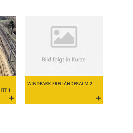
WINDPARK FREILÄNDERALM 2
T 1
+
+