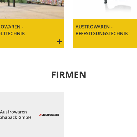
ROWAREN -
AUSTROWAREN -
LTTECHNIK
BEFESTIGUNGSTECHNIK
+
FIRMEN
Austrowaren
lphapack GmbH