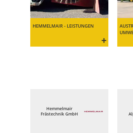
HEMMELMAIR - LEISTUNGEN
AUST
UMWE
+
Hemmelmair
Frästechnik GmbH
A