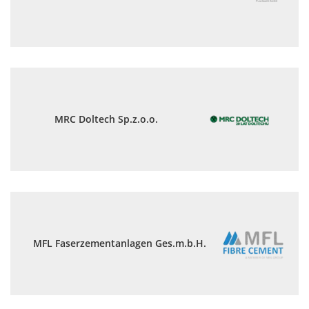
MRC Doltech Sp.z.o.o.
MFL Faserzementanlagen Ges.m.b.H.