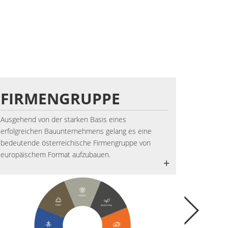
FIRMENGRUPPE
PRO
Ausgehend von der starken Basis eines
Die rich
erfolgreichen Bauunternehmens gelang es eine
Fachwiss
bedeutende österreichische Firmengruppe von
Anforder
europäischem Format aufzubauen.
können.
+