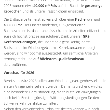
2025 wurden etwa
40.000 m³ Fels
auf der Baustelle
gesprengt,
gebrochen
und als untere Tragschichten eingebaut.
Die Erdbauarbeiten erstrecken sich über eine
Fläche
von rund
400.000 m²
. Der Einsatz moderner, GPS-gesteuerter
Baumaschinen ist daher unerlässlich, um die Arbeiten effizient und
zugleich höchst präzise auszuführen. Dank unserer
GPS-
Gerätesteuerungen
, die über eine eigens konfigurierte
Basisstation im Windparkgebiet mit Korrekturdaten versorgt
werden, sind wir optimal ausgestattet, um sämtliche Arbeiten
termingerecht und
auf höchstem Qualitätsniveau
durchzuführen.
Vorschau für 2026
Bereits im März 2026 sollen vom Windenergieanlagenhersteller die
ersten Anlagenteile geliefert werden. Dementsprechend wird es
eine besondere Herausforderung, die teils steilen Zuwegungen
auch bei äußerst ungünstigen Witterungsbedingungen für den
Schwerverkehr befahrbar zu halten.
Neben den verbleibenden Erdbautätigkeiten können – je nach