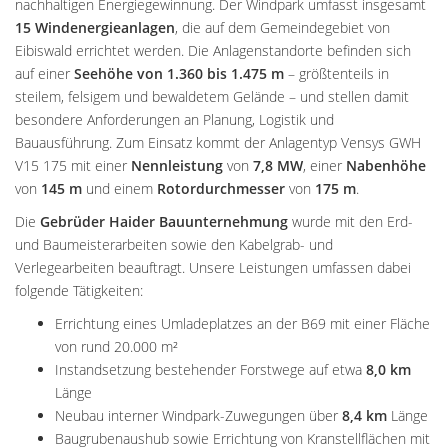
nachhaltigen Energiegewinnung. Der Windpark umfasst insgesamt
15 Windenergieanlagen
, die auf dem Gemeindegebiet von
Eibiswald errichtet werden. Die Anlagenstandorte befinden sich
auf einer
Seehöhe von 1.360 bis 1.475 m
– größtenteils in
steilem, felsigem und bewaldetem Gelände – und stellen damit
besondere Anforderungen an Planung, Logistik und
Bauausführung. Zum Einsatz kommt der Anlagentyp Vensys GWH
V15 175 mit einer
Nennleistung
von
7,8 MW
, einer
Nabenhöhe
von
145 m
und einem
Rotordurchmesser
von
175 m
.
Die
Gebrüder Haider Bauunternehmung
wurde mit den Erd-
und Baumeisterarbeiten sowie den Kabelgrab- und
Verlegearbeiten beauftragt. Unsere Leistungen umfassen dabei
folgende Tätigkeiten:
Errichtung eines Umladeplatzes an der B69 mit einer Fläche
von rund 20.000 m²
Instandsetzung bestehender Forstwege auf etwa
8,0 km
Länge
Neubau interner Windpark-Zuwegungen über
8,4 km
Länge
Baugrubenaushub sowie Errichtung von Kranstellflächen mit