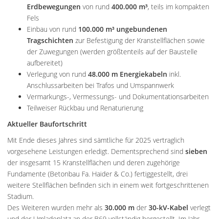
Erdbewegungen
von rund
400.000 m³
, teils im kompakten
Fels
Einbau von rund
100.000 m³
ungebundenen
Tragschichten
zur Befestigung der Kranstellflächen sowie
der Zuwegungen (werden größtenteils auf der Baustelle
aufbereitet)
Verlegung von rund
48.000 m Energiekabeln
inkl.
Anschlussarbeiten bei Trafos und Umspannwerk
Vermarkungs-, Vermessungs- und Dokumentationsarbeiten
Teilweiser Rückbau und Renaturierung
Aktueller Baufortschritt
Mit Ende dieses Jahres sind sämtliche für 2025 vertraglich
vorgesehene Leistungen erledigt. Dementsprechend sind
sieben
der insgesamt 15 Kranstellflächen und deren zugehörige
Fundamente (Betonbau Fa. Haider & Co.) fertiggestellt, drei
weitere Stellflächen befinden sich in einem weit fortgeschrittenen
Stadium.
Des Weiteren wurden mehr als
30.000 m
der
30-kV-Kabel
verlegt
und der Umladeplatz an der B69 vollständig hergestellt. Im Jahr